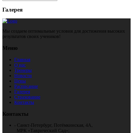
Галерея
Мы создаем оптимальные условия для достижения высоких
результатов своих учеников!
Меню
Главная
О нас
Тренеры
Новости
Цены
Расписание
Галерея
Страхование
Контакты
Контакты
- Санкт-Петербург, Потёмкинская, 4А,
МРК «Таврический Сад»;